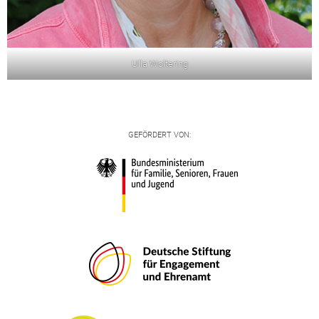
Ulla Woltering
GEFÖRDERT VON: